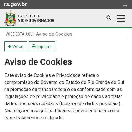
Ir
para
GABINETE DO
o
Abrir
Alter
VICE-GOVERNADOR
conteúdo
a
a
Ir
Início
busca
nave
Aviso de Cookies
para
do
o
conteúdo
Voltar
Imprimir
menu
Aviso de Cookies
Ir
para
a
Este aviso de Cookies e Privacidade reflete o
busca
compromisso do Governo do Estado do Rio Grande do Sul
na promoção da transparência e da conformidade com as
legislações de privacidade e proteção de dados ao tratar
dados dos seus cidadãos (titulares de dados pessoais).
Nas seções a seguir os titulares podem entender como
esse tratamento é realizado.