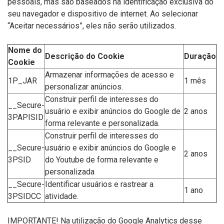
pessoais, mas são baseados na identificação exclusiva do
seu navegador e dispositivo de internet. Ao selecionar
“Aceitar necessários”, eles não serão utilizados.
Nome do
Descrição do Cookie
Duração
Cookie
Armazenar informações de acesso e
1P_JAR
1 mês
personalizar anúncios.
Construir perfil de interesses do
__Secure-
usuário e exibir anúncios do Google de
2 anos
3PAPISID
forma relevante e personalizada.
Construir perfil de interesses do
__Secure-
usuário e exibir anúncios do Google e
2 anos
3PSID
do Youtube de forma relevante e
personalizada
__Secure-
Identificar usuários e rastrear a
1 ano
3PSIDCC
atividade.
IMPORTANTE! Na utilização do Google Analytics desse